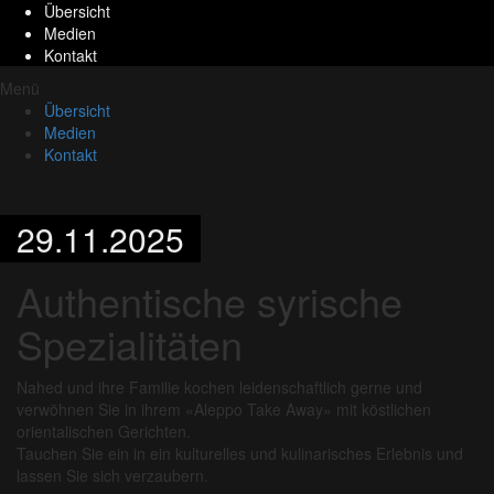
Übersicht
Medien
Kontakt
Menü
Übersicht
Medien
Kontakt
29.11.2025
Authentische syrische
Spezialitäten
Nahed und ihre Familie kochen leidenschaftlich gerne und
verwöhnen Sie in ihrem «Aleppo Take Away» mit köstlichen
orientalischen Gerichten.
Tauchen Sie ein in ein kulturelles und kulinarisches Erlebnis und
lassen Sie sich verzaubern.