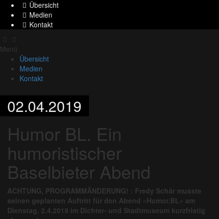
Übersicht
Medien
Kontakt
Menü
Übersicht
Medien
Kontakt
02.04.2019
Humor BL. Ein
humoristischer
Baselbieter Abend
ACHTUNG, PROGRAMMÄNDERUNG! : Fredy Schär musste
seinen geplanten Auftritt für den Abend «Humor.BL» am
Dienstag, 2.4.2019 im Dichter- und Stadtmuseum kurzfristig