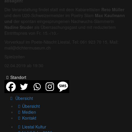
absagen!
Die Veranstaltung findet statt mit dem Kabarettisten
Reto Müller
und dem U20-Schweizermeister im Poetry Slam
Max Kaufmann
und
der spontan eingesprungenen Nachwuchs-Slammerin
Nadine Studer
als Überraschungsgast und mit reduziertem
Eintrittspreis von Fr. 15.-/10.-
Vorverkauf im Poete-Näscht Liestal, Tel: 061 923 70 15, Mail:
mail@dichtermuseum.ch
Spielzeiten
02.04.2019 ab 19:30
Standort
Übersicht
Übersicht
Medien
Kontakt
Liestal Kultur