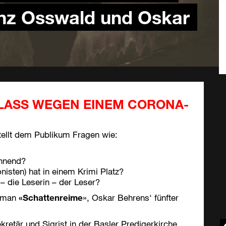
anz Osswald und Oskar
 ANLASS WEGEN EINEM CORONA-
ellt dem Publikum Fragen wie:
nnend?
nisten) hat in einem Krimi Platz?
 – die Leserin – der Leser?
roman
«Schattenreime
», Oskar Behrens‘ fünfter
kretär und Sigrist in der Basler Predigerkirche