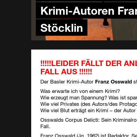
Krimi-Autoren Fr
Stöcklin
!!!!!LEIDER FÄLLT DER
FALL AUS !!!!!!
Der Basler Krimi-Autor
Franz Osswald
st
Was erwarte ich von einem Krimi?
Wie erzeugt man Spannung? Was ist spa
Wie viel Privates (des Autors/des Protago
Wie viel Blut erträgt ein Krimi – der Autor
Osswalds Corpus Delicti: Sein Kriminal
Fall.
Franz Osswald (Jg. 1962) ist Redaktor, Se