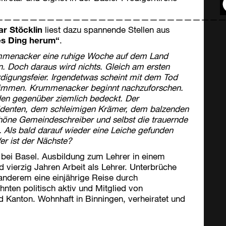
——————————————————————————
r Stöcklin
liest dazu spannende Stellen aus
es Ding herum“
.
rummenacker eine ruhige Woche auf dem Land
n. Doch daraus wird nichts. Gleich am ersten
rdigungsfeier. Irgendetwas scheint mit dem Tod
stimmen. Krummenacker beginnt nachzuforschen.
en gegenüber ziemlich bedeckt. Der
sidenten, dem schleimigen Krämer, dem balzenden
chöne Gemeindeschreiber und selbst die trauernde
n.
Als bald darauf wieder eine Leiche gefunden
Wer ist der Nächste?
 bei Basel. Ausbildung zum Lehrer in einem
d vierzig Jahren Arbeit als Lehrer. Unterbrüche
anderem eine einjährige Reise durch
ten politisch aktiv und Mitglied von
Kanton. Wohnhaft in Binningen, verheiratet und