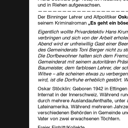
und in Riehen aufgewachsen.
——————————————————
Der Binninger Lehrer und Altpolitiker
Oska
seinem Kriminalroman
„Es geht ein bös
Eigentlich wollte Privardetektiv Hans K
verbringen und sich von der Arbeit erhole
Abend wird er unfreiwillig Gast einer Bee
des Gemeinderats Toni Berger nicht zu 
Die Dorfbewohner halten sich dem Fremd
Gemeinderat mit seinem autoritären Prä
Baumeister, dem farblosen Lehrer, der s
Witwe – alle scheinen etwas zu verberge
wird, ist die Dorfruhe erheblich gestört. 
Oskar Stöcklin: Geboren 1942 in Ettingen
Internat in der Innerschweiz. Während run
durch mehrere Auslandaufenthalte, unter 
Lateinamerika. Während mehreren Jahrzehn
verschiedenen Behörden in Gemeinde und 
Vater von zwei erwachsenen Töchtern.
Freier Eintritt/Kollekte