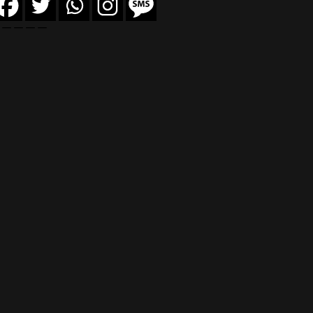
—————