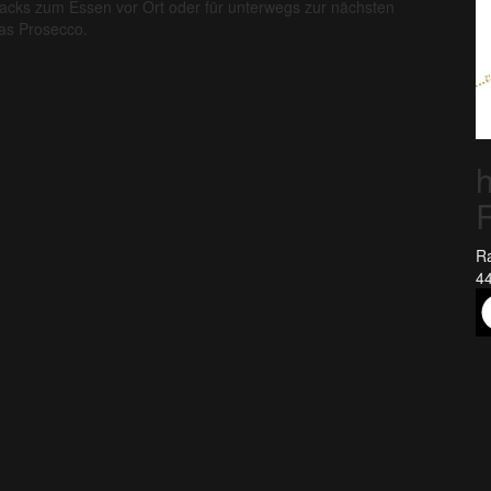
nacks zum Essen vor Ort oder für unterwegs zur nächsten
las Prosecco.
h
Ra
44