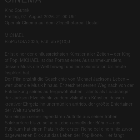
Kino Sputnik
Freitag, 07. August 2026. 21:00 Uhr
Openair Cinema auf dem Ziegelhofareal Liestal
MICHAEL
BioPic USA 2025, E/df, ab 6(10)J
Er ist einer der einflussreichsten Künstler aller Zeiten – der King
of Pop. MICHAEL ist das Portrait eines Ausnahmekünstlers,
dessen Musik die Welt bewegt und jede Generation bis heute
inspiriert hat.
Der Film erzählt die Geschichte von Michael Jacksons Leben –
weit über die Musik hinaus. Er zeichnet seinen Weg nach von der
Entdeckung seines außergewöhnlichen Talents als Leadsänger
der Jackson Five bis hin zu dem visionären Künstler, dessen
kreativer Ehrgeiz ihn unermüdlich antrieb, der größte Entertainer
der Welt zu werden.
Von einigen seiner legendären Auftritte aus seiner frühen
Solokarriere bis zu seinem Leben abseits der Bühne – das
Publikum hat einen Platz in der ersten Reihe bei einem nie zuvor
dagewesenen Blick auf das Leben der Pop-Ikone. Hier fängt