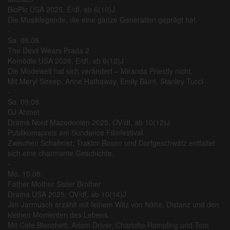
BioPic USA 2025, E/df, ab 6(10)J
Die Musiklegende, die eine ganze Generation geprägt hat.
-
Sa. 08.08.
The Devil Wears Prada 2
Komödie USA 2026, E/df, ab 6(12)J
Die Modewelt hat sich verändert – Miranda Priestly nicht.
Mit Meryl Streep, Anne Hathaway, Emily Blunt, Stanley Tucci
-
So. 09.08.
DJ Ahmet
Drama Nord Mazedonien 2025, OV/df, ab 10(12)J
Publikumspreis am Sundance Filmfestival.
Zwischen Schafmist, Traktor-Boxen und Dorfgeschwätz entfaltet
sich eine charmante Geschichte.
-
Mo. 10.08.
Father Mother Sister Brother
Drama USA 2025, OV/df, ab 10(14)J
Jim Jarmusch erzählt mit feinem Witz von Nähe, Distanz und den
kleinen Momenten des Lebens.
Mit Cate Blanchett, Adam Driver, Charlotte Rampling und Tom