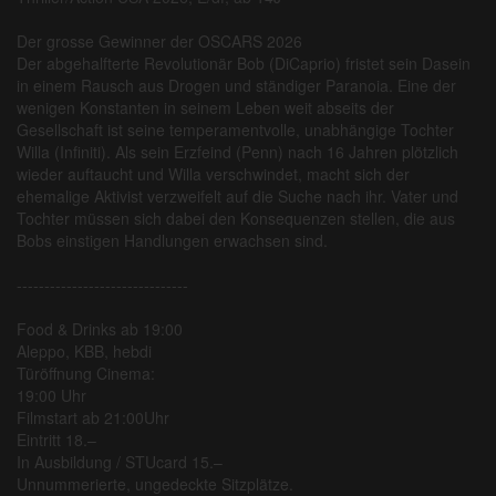
Der grosse Gewinner der OSCARS 2026
Der abgehalfterte Revolutionär Bob (DiCaprio) fristet sein Dasein
in einem Rausch aus Drogen und ständiger Paranoia. Eine der
wenigen Konstanten in seinem Leben weit abseits der
Gesellschaft ist seine temperamentvolle, unabhängige Tochter
Willa (Infiniti). Als sein Erzfeind (Penn) nach 16 Jahren plötzlich
wieder auftaucht und Willa verschwindet, macht sich der
ehemalige Aktivist verzweifelt auf die Suche nach ihr. Vater und
Tochter müssen sich dabei den Konsequenzen stellen, die aus
Bobs einstigen Handlungen erwachsen sind.
-------------------------------
Food & Drinks ab 19:00
Aleppo, KBB, hebdi
Türöffnung Cinema:
19:00 Uhr
Filmstart ab 21:00Uhr
Eintritt 18.–
In Ausbildung / STUcard 15.–
Unnummerierte, ungedeckte Sitzplätze.