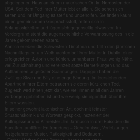
abgelegenen Haus an einem malerischen Ort im Nordosten der
USA. Seit dem Tod ihrer Mutter lebt er allein. Sie sehen sich
selten und ihr Umgang ist steif und unbeholfen. Sie finden kaum
einen gemeinsamen Gesprächsstoff, retten sich in
Belanglosigkeiten und lügen sich gegenseitig etwas vor. Im
Vordergrund steht die augenscheinliche Verwahrlosung des in die
Jahre gekommenen Vaters.
Ähnlich erleben die Schwestern Timothea und Lilith den jährlichen
Nachmittagstee um Weihnachten bei ihrer Mutter in Dublin, einer
erfolgreichen Autorin und kühlen, unnahbaren Frau: wenig Nähe,
viel Zurückhaltung und vereinzelt spitze Bemerkungen und das
Aufflammen ungelöster Spannungen. Dagegen haben die
Zwillinge Skye und Billy eine enge Bindung. Im leerstehenden
Apartment ihrer Eltern betrauern sie deren kürzlichen Tod.
Zugleich wird ihnen jetzt klar, wie viel ihnen in all den Jahren
verborgen geblieben ist und wie wenig sie eigentlich über ihre
Eltern wussten.
In seiner gewohnt lakonischen Art, doch mit feinster
Situationskomik und Wortwitz gespickt, inszeniert der
Kultregisseur und Altmeister Jim Jarmusch in drei Episoden die
Facetten familiärer Entfremdung – Geheimnisse, Verletzungen,
festgefahrene Muster, Ratlosigkeit und Bedauern.
«Father Mother Sister Brother» besticht mit einer