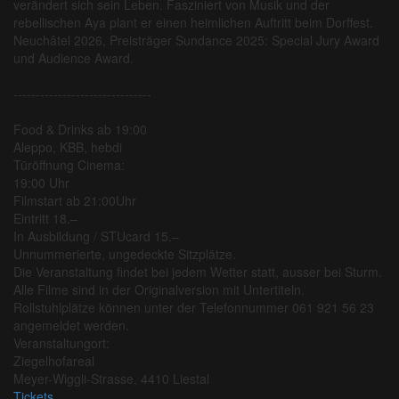
verändert sich sein Leben. Fasziniert von Musik und der
rebellischen Aya plant er einen heimlichen Auftritt beim Dorffest.
Neuchâtel 2026, Preisträger Sundance 2025: Special Jury Award
und Audience Award.
-------------------------------
Food & Drinks ab 19:00
Aleppo, KBB, hebdi
Türöffnung Cinema:
19:00 Uhr
Filmstart ab 21:00Uhr
Eintritt 18.–
In Ausbildung / STUcard 15.–
Unnummerierte, ungedeckte Sitzplätze.
Die Veranstaltung findet bei jedem Wetter statt, ausser bei Sturm.
Alle Filme sind in der Originalversion mit Untertiteln.
Rollstuhlplätze können unter der Telefonnummer 061 921 56 23
angemeldet werden.
Veranstaltungort:
Ziegelhofareal
Meyer-Wiggli-Strasse, 4410 Liestal
Tickets