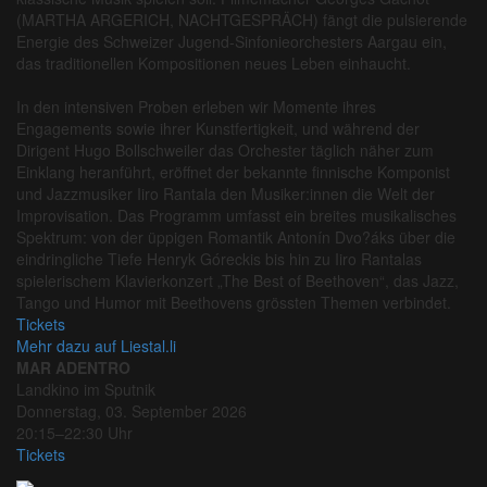
(MARTHA ARGERICH, NACHTGESPRÄCH) fängt die pulsierende
Energie des Schweizer Jugend-Sinfonieorchesters Aargau ein,
das traditionellen Kompositionen neues Leben einhaucht.
In den intensiven Proben erleben wir Momente ihres
Engagements sowie ihrer Kunstfertigkeit, und während der
Dirigent Hugo Bollschweiler das Orchester täglich näher zum
Einklang heranführt, eröffnet der bekannte finnische Komponist
und Jazzmusiker Iiro Rantala den Musiker:innen die Welt der
Improvisation. Das Programm umfasst ein breites musikalisches
Spektrum: von der üppigen Romantik Antonín Dvo?áks über die
eindringliche Tiefe Henryk Góreckis bis hin zu Iiro Rantalas
spielerischem Klavierkonzert „The Best of Beethoven“, das Jazz,
Tango und Humor mit Beethovens grössten Themen verbindet.
Tickets
Mehr dazu auf Liestal.li
MAR ADENTRO
Landkino im Sputnik
Donnerstag, 03. September 2026
20:15–22:30 Uhr
Tickets