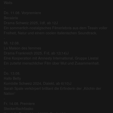
Waits
-
Do. 11.08. Vorpremiere
Becaària
Drama Schweiz 2025, I/df, ab 12J
Ein sommerlich-nostalgisches Filmerlebnis aus dem Tessin voller
Freiheit, Natur und einem coolen italienischen Soundtrack.
-
Mi. 12.08.
La Maison des femmes
Drama Frankreich 2025, F/d, ab 12(14)J
Eine Kooperation mit Amnesty International, Gruppe Liestal
Ein zutiefst menschlicher Film über Mut und Zusammenhalt.
-
Do. 13.08.
Hallo Betty
Komödie Schweiz 2024, Dialekt, ab 6(10)J
Sarah Spale verkörpert brilliant die Erfinderin der „Köchin der
Nation“
-
Fr. 14.08. Premiere
Steckerlfischfiasko