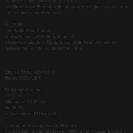
Komödie Deutschland 2026, D, ab 12J
Das Dreamteam Eberhofer-Birkenberger ermitteln schon im ihrem
zehnten filmischen Abenteuer.
-
Sa. 15.08.
One Battle After Another
Thriller/Action USA 2026, E/df, ab 14J
6 OSCARS. Leonardo DiCaprio und Sean Penn in einem der
packendsten Politthriller der letzten Jahre.
---
Essen & Trinken ab 19:00
Aleppo, KBB, hebdi
Türöffnung Cinema:
19:00 Uhr
Filmstart ab 21:00 Uhr
Eintritt 18.–
In Ausbildung / STUcard 15.–
Unnummerierte, ungedeckte Sitzplätze.
Die Veranstaltung findet bei jedem Wetter statt, ausser bei Sturm.