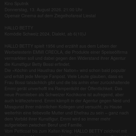
Kino Sputnik
Donnerstag, 13. August 2026. 21:00 Uhr
Openair Cinema auf dem Ziegelhofareal Liestal
HALLO BETTY
Komödie Schweiz 2024, Dialekt, ab 6(10)J
HALLO BETTY spielt 1956 und erzählt aus dem Leben der
Werbetexterin EMMI CREOLA, die Produkte einer Speiseölfirma
vermarkten soll und dabei gegen den Widerstand ihrer Agentur
die Kunstfigur Betty Bossi erfindet.
Die «Köchin und Hausfrau der Nation» wird schon bald populär
und erhält jede Menge Fanpost. Viele Leute glauben, dass es
Frau Bossi tatsächlich gibt und die bis anhin eher zurückhaltende
Emmi gerät unverhofft ins Rampenlicht der Öffentlichkeit. Das
neue Promileben als Schweizer Kochikone ist aufregend, aber
auch kräftezehrend. Emmi kämpft in der Agentur gegen Neid und
Missgunst ihrer männlichen Kollegen und versucht, zu Hause
weiterhin eine liebevolle Mutter und Ehefrau zu sein – ganz nach
dem Vorbild ihrer Kunstfigur. Emmi wird so immer mehr
aufgerieben zwischen Beruf und Familie.
Vom Petticoat bis zum Kalten Krieg: HALLO BETTY zeichnet mit