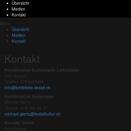
Übersicht
Medien
Kontakt
Menü
Übersicht
Medien
Kontakt
Kontakt
Koordination Kulturnacht Lichtblicke
Joel Sames
Telefon: 0763453444
info@lichtblicke-liestal.ch
Koordination Humortage
Michael Giertz
Telefon: 079 752 52 37
michael.giertz@liestalkultur.ch
Kontakt Verein
Rea Köppel