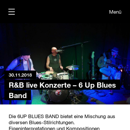
Menü
Übersicht
Medien
Kontakt
30.11.2018
R&B live Konzerte – 6 Up Blues
Band
Die 6UP BLUES BAND bietet eine Mischung aus
diversen Blues-Stilrichtungen.
Eigeninterpretationen und Kompositionen