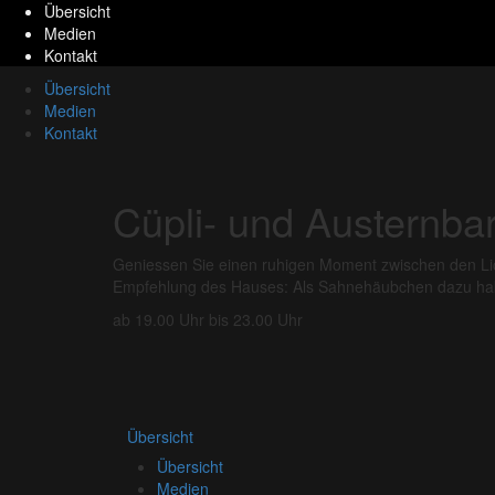
Übersicht
Medien
Kontakt
Übersicht
Medien
Kontakt
Cüpli- und Austernba
Geniessen Sie einen ruhigen Moment zwischen den Lich
Empfehlung des Hauses: Als Sahnehäubchen dazu habe
ab 19.00 Uhr bis 23.00 Uhr
Übersicht
Übersicht
Medien