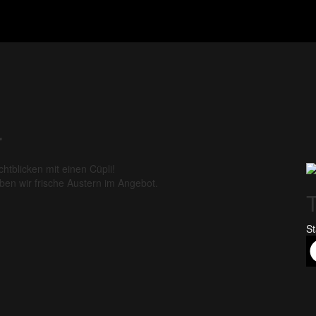
r
tblicken mit einen Cüpli!
n wir frische Austern im Angebot.
St