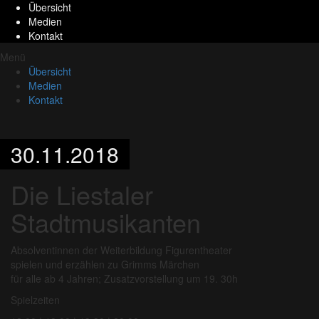
Übersicht
Medien
Kontakt
Menü
Übersicht
Medien
Kontakt
30.11.2018
Die Liestaler
Stadtmusikanten
Absolventinnen der Weiterbildung Figurentheater
spielen und erzählen zu Grimms Märchen
für alle ab 4 Jahren; Zusatzvorstellung um 19. 30h
Spielzeiten