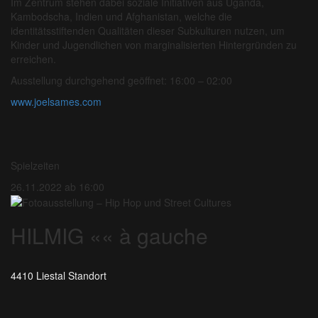
Im Zentrum stehen dabei soziale Initiativen aus Uganda,
Kambodscha, Indien und Afghanistan, welche die
identitätsstiftenden Qualitäten dieser Subkulturen nutzen, um
Kinder und Jugendlichen von marginalisierten Hintergründen zu
erreichen.
Ausstellung durchgehend geöffnet: 16:00 – 02:00
www.joelsames.com
Spielzeiten
26.11.2022 ab 16:00
HILMIG «« à gauche
4410 Liestal
Standort