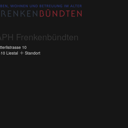
APH Frenkenbündten
tterlistrasse 10
10 Liestal
Standort