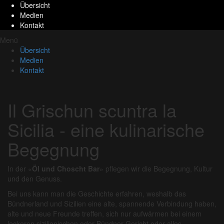
Übersicht
Medien
Kontakt
Menü
Übersicht
Medien
Kontakt
Il Grischun scuntra la
Sicilia - eine kulinarische
Begegnung
In der «
Öl
und
Choscht Bar
» pflegen wir die Begegnung, Kultur
und den Genuss.
Bei uns kann man die Geschichte erfahren, weshalb das
Bündnerland und Sizilien eine alte, spannende Verbindung haben,
alte und neue Freunde treffen, sich nur aufwärmen bei einem
leckeren sizilianischen oder Bündner Gericht oder alles