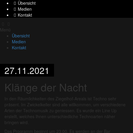
Übersicht
Medien
Kontakt
Menü
Übersicht
Medien
Kontakt
27.11.2021
Klänge der Nacht
In den Räumlichkeiten des Ziegelhof-Areals ist Techno sehr
präsent. Im Zwickelkeller sind alle willkommen, um verschiedene
Arten der Technomusik zu geniessen. Es wurde ein Line Up
erstellt, welches Ihnen unterschiedliche Technoarten näher
bringen wird.
Das Programm beginnt um 23:00. Es werden an der Bar