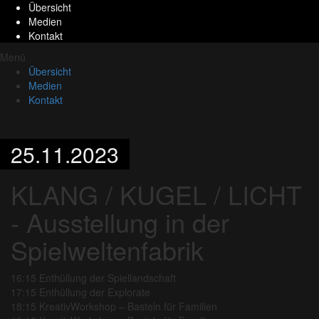
Übersicht
Medien
Kontakt
Menü
Übersicht
Medien
Kontakt
25.11.2023
KLANG / KUGEL / LICHT
- Ausstellung in der
Spielweltenfabrik
16:15 Enthüllung der Spiellandschaft
17:15 Enthüllung der Explorate
18:15 KreativWorkshop – Basteln für Familien