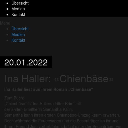
Übersicht
Medien
Kontakt
Menü
Übersicht
Medien
Kontakt
20.01.2022
Ina Haller: «Chienbäse»
Ina Haller liest aus ihrem Roman „Chienbäse“
Zum Buch:
„Chienbäse“ ist Ina Hallers dritter Krimi mit
der zivilen Ermittlerin Samantha Kälin.
Samantha kann ihren ersten Chienbäse-Umzug kaum erwarten.
Doch während die Feuerwagen und die Besenträger an ihr und
ihrem Freund Joel vorbeiziehen, bricht einer der Besenträger vor