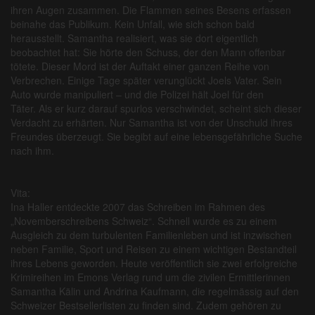
ihren Augen zusammen. Die Flammen seines Besens erfassen
beinahe das Publikum. Kein Unfall, wie sich schon bald
herausstellt. Samantha realisiert, was sie dort eigentlich
beobachtet hat: Sie hörte den Schuss, der den Mann offenbar
tötete. Dieser Mord ist der Auftakt einer ganzen Reihe von
Verbrechen. Einige Tage später verunglückt Joels Vater. Sein
Auto wurde manipuliert – und die Polizei hält Joel für den
Täter. Als er kurz darauf spurlos verschwindet, scheint sich dieser
Verdacht zu erhärten. Nur Samantha ist von der Unschuld ihres
Freundes überzeugt. Sie begibt auf eine lebensgefährliche Suche
nach ihm.
Vita:
Ina Haller entdeckte 2007 das Schreiben im Rahmen des
„Novemberschreibens Schweiz“. Schnell wurde es zu einem
Ausgleich zu dem turbulenten Familienleben und ist inzwischen
neben Familie, Sport und Reisen zu einem wichtigen Bestandteil
ihres Lebens geworden. Heute veröffentlich sie zwei erfolgreiche
Krimireihen im Emons Verlag rund um die zivilen Ermittlerinnen
Samantha Kälin und Andrina Kaufmann, die regelmässig auf den
Schweizer Bestsellerlisten zu finden sind. Zudem gehören zu