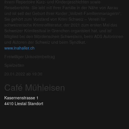
ihrem Repertoire Kurz- und Kindergeschichten sowie
Reiseberichte. Sie lebt mit ihrer Familie in der Nähe von Aarau
und ist seit der Geburt ihrer Kinder „Vollzeit-Familienmanagerin“.
Sie gehört zum Vorstand von Krimi Schweiz – Verein für
schweizerische Kriminalliteratur, der 2021 zum ersten Mal das
Schweizer Krimifestival in Grenchen organisiert hat, und ist
Mitglied bei den Mörderischen Schwestern, beim ADS Autorinnen
und Autoren der Schweiz und beim Syndikat.
www.inahaller.ch
Freiwilliger Unkostenbeitrag
Spielzeiten
20.01.2022 ab 19:30
Café Mühleisen
Kasernenstrasse 1
4410 Liestal
Standort