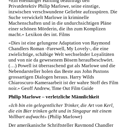
«Ein ehemaliger Häftling beauftragt den
Privatdetektiv Philip Marlowe, seine einstige,
inzwischen verschwundene Geliebte aufzuspüren. Die
Suche verwickelt Marlowe in kriminelle
Machenschaften und in die undurchsichtigen Pläne
einer schönen Mörderin, die ihn zum Komplizen
macht.» Lexikon des int. Films
«Dies ist eine gelungene Adaptation von Raymond
Chandlers Roman ‹Farewell, My Lovely›, die eine
zwielichtige, schäbige Welt wechselnder Loyalitäten
und von nie da gewesenem Bösem heraufbeschwört.
(…) Powell ist überraschend gut als Marlowe und die
Nebendarsteller holen das Beste aus John Paxtons
grossartigen Dialogen heraus. Harry Wilds
Chiaroscuro-Kameraarbeit ist der wahre Stoff des Film
noir.» Geoff Andrew, Time Out Film Guide
Philip Marlowe – verletzliche Männlichkeit
«Ich bin ein gelegentlicher Trinker, die Art von Kerl,
die ein Bier trinken geht und in Singapur mit einem
Vollbart aufwacht»
(Philip Marlowe)
Der amerikanische Schriftsteller Raymond Chandler