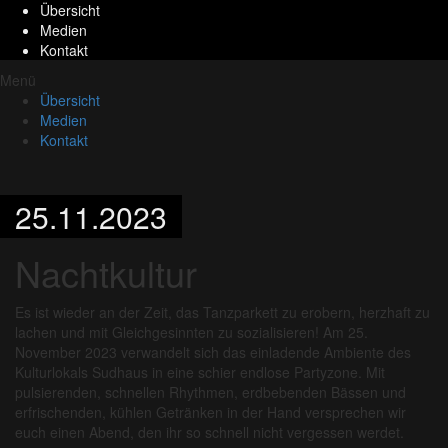
Übersicht
Medien
Kontakt
Menü
Übersicht
Medien
Kontakt
25.11.2023
Nachtkultur
Es ist wieder an der Zeit, das Tanzparkett zu erobern, herzhaft zu
lachen und mit Gleichgesinnten zu sozialisieren! Am 25.
November 2023 verwandelt sich das einladende Ambiente des
Kulturlokals Sudhaus in eine schier endlose Partyzone. Mit
pulsierenden, schnellen Rhythmen, erdbebenden Bässen und
erfrischenden, kühlen Getränken in der Hand versprechen wir
euch einen Abend, den ihr so schnell nicht vergessen werdet.