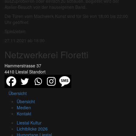
auszuprobieren oder einfach zu schauen. Begleitet wird der
Atelier-Besuch von der hauseigenen Band.
Die Türen vom Machwerk Kunst sind für Sie von 18:00 bis 22:00
Uhr geöffnet.
Spielzeiten
27.11.2021 ab 18:00
Netzwerkerei Floretti
Hammerstrasse 37
4410 Liestal
Standort
Übersicht
Übersicht
Medien
Kontakt
Liestal Kultur
Lichtblicke 2026
Humortage Liestal