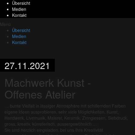
Übersicht
Medien
Kontakt
Menü
Übersicht
Medien
Kontakt
27.11.2021
Machwerk Kunst -
Offenes Atelier
… bunte Vielfalt in lässiger Atmosphäre mit schillernden Farben
eigene Ideen ausprobieren, sehr viele Möglichkeiten, Kunst,
Handwerk, Livemusik, Malerei, Keramik, Zinngiessen, Siebdruck,
gross, kreativ, künstlerisch, aussergewöhnlich …
Sie sind herzlich eingeladen, bei uns Ihre Kreativität