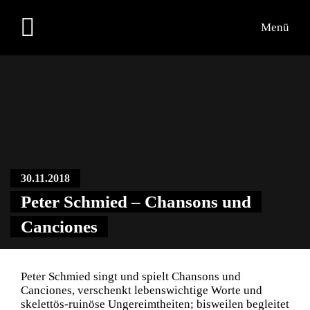
Menü
Übersicht
Medien
Kontakt
30.11.2018
Peter Schmied – Chansons und
Canciones
Peter Schmied singt und spielt Chansons und
Canciones, verschenkt lebenswichtige Worte und
skelettös-ruinöse Ungereimtheiten; bisweilen begleitet