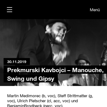
Menü
Übersicht
Medien
Kontakt
30.11.2019
Prekmurski Kavbojci – Manouche,
Swing und Gipsy
Martin Medimorec (b, voc), Steff Strittmatter (g,
voc), Ulrich Pletscher (cl, acc, voc) und
BenjaminBrodbeck (perc, voc).