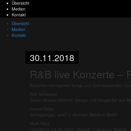
Übersicht
Medien
Kontakt
Übersicht
Medien
Kontakt
30.11.2018
R&B live Konzerte – 
Powertrio mit eigenen Songs und überraschenden Cov
Rolf Schweizer
Seven Shades Gitarrist, Sänger und Songwriter aus Ba
Cornel Sidler
Schlagzeuger, spielt in diversen Bands in Basel.
Mark Rietz
Langjährig mit der Band „Bloond“ unterwegs, Bassist, 