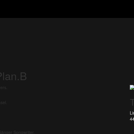
Plan.B
ers.
sel.
Li
44
Sänger Songwriter.