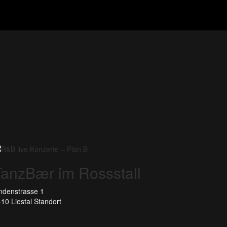
TanzBær im Rossstall
ndenstrasse 1
10 Liestal
Standort