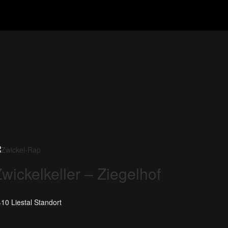
wickelkeller – Ziegelhof
10 Liestal
Standort