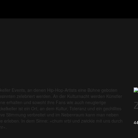
lkeller Events, an denen Hip-Hop-Artists eine Bühne geboten
sinnten zelebriert werden. An der Kulturnacht werden Künstler
Z
hne erhalten und sowohl ihre Fans wie auch neugierige
elkeller ist ein Ort, an dem Kultur, Toleranz und ein gechilltes
itive Stimmung verbreitet und im Nebenraum kann man neben
e erleben. In dem Sinne: «chum vrbi und zwickle mit uns durch
44
hr».