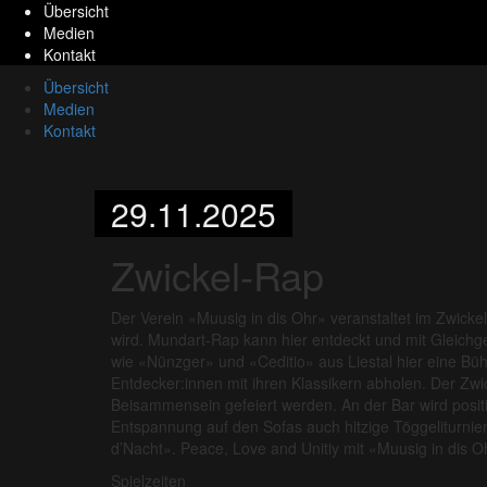
Übersicht
Medien
Kontakt
Übersicht
Medien
Kontakt
29.11.2025
Zwickel-Rap
Der Verein «Muusig in dis Ohr» veranstaltet im Zwicke
wird. Mundart-Rap kann hier entdeckt und mit Gleichge
wie «Nünzger» und «Ceditio» aus Liestal hier eine Bü
Entdecker:innen mit ihren Klassikern abholen. Der Zwick
Beisammensein gefeiert werden. An der Bar wird pos
Entspannung auf den Sofas auch hitzige Töggeliturnier
d’Nacht». Peace, Love and Unitiy mit «Muusig in dis O
Spielzeiten