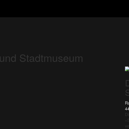
- und Stadtmuseum
Ra
44
Di
«S
ve