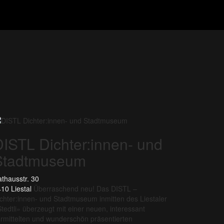
DISTL Dichter:innen- und
Stadtmuseum
thausstr. 30
10 Liestal
Überraschend neu! Das DISTL –
chter:innen- und Stadtmuseum inmitten des Liestaler
tedtli» überzeugt mit einer neuen, interessant
rmittelten und wunderschön präsentierten