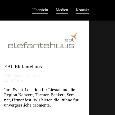
Übersicht
Medien
Kontakt
EBL Elefantehuus
Mühlemattstrasse 4
4410 Liestal
Ihre Event-Lo­ca­ti­on für Lies­tal und die
Re­gi­on Kon­zert, Thea­ter, Ban­kett, Se­mi­
nar, Fir­men­fest: Wir bie­ten die Büh­ne für
un­ver­gess­li­che Mo­men­te.