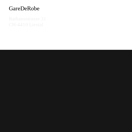
GareDeRobe
Rathausstrasse 31
CH-4410 Liestal