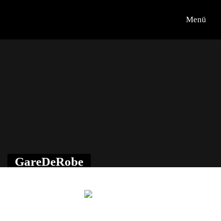
Menü
Übersicht
Medien
Kontakt
GareDeRobe
zurück