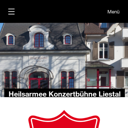
Menü
Übersicht
Medien
Kontakt
Heilsarmee Konzertbühne Liestal
zurück