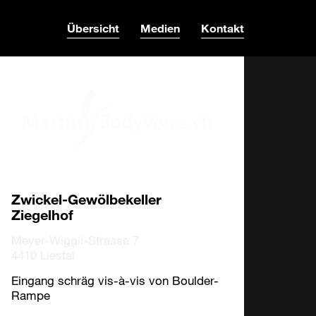
Übersicht
Medien
Kontakt
Zwickel-Gewölbekeller
Ziegelhof
Meyer-Wiggli-Strasse 7
4410 Liestal
Eingang schräg vis-à-vis von Boulder-
Rampe