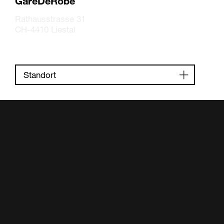
GareDeRobe
Rathausstrasse 31
CH-4410 Liestal
Standort