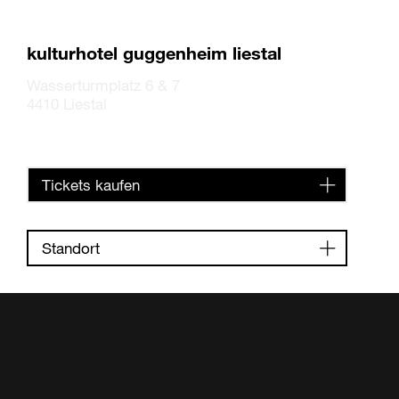
kulturhotel guggenheim liestal
Wasserturmplatz 6 & 7
4410 Liestal
Tickets kaufen
Standort