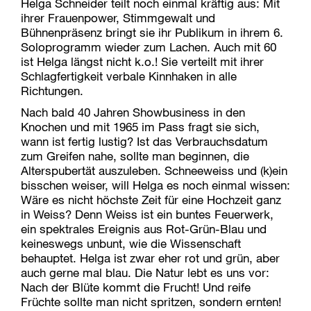
Helga Schneider teilt noch einmal kräftig aus: Mit
ihrer Frauenpower, Stimmgewalt und
Bühnenpräsenz bringt sie ihr Publikum in ihrem 6.
Soloprogramm wieder zum Lachen. Auch mit 60
ist Helga längst nicht k.o.! Sie verteilt mit ihrer
Schlagfertigkeit verbale Kinnhaken in alle
Richtungen.
Nach bald 40 Jahren Showbusiness in den
Knochen und mit 1965 im Pass fragt sie sich,
wann ist fertig lustig? Ist das Verbrauchsdatum
zum Greifen nahe, sollte man beginnen, die
Alterspubertät auszuleben. Schneeweiss und (k)ein
bisschen weiser, will Helga es noch einmal wissen:
Wäre es nicht höchste Zeit für eine Hochzeit ganz
in Weiss? Denn Weiss ist ein buntes Feuerwerk,
ein spektrales Ereignis aus Rot-Grün-Blau und
keineswegs unbunt, wie die Wissenschaft
behauptet. Helga ist zwar eher rot und grün, aber
auch gerne mal blau. Die Natur lebt es uns vor:
Nach der Blüte kommt die Frucht! Und reife
Früchte sollte man nicht spritzen, sondern ernten!