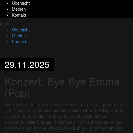
Übersicht
Medien
Kontakt
Menü
Übersicht
Medien
Kontakt
29.11.2025
Konzert: Bye Bye Emma
(Pop)
Bye Bye Emma – das Projekt von Moritz und Harsh, geboren aus
ihrer Liebe zu Popmusik. Aus dem Spielen ihrer Lieblingssongs
wurde eine Band, die live für gute Laune sorgt: tanzbar,
entspannt, voller Energie. Zusammen mit Freund:innen bringen
sie Covers und frische Vibes auf die Bühne – und machen jede