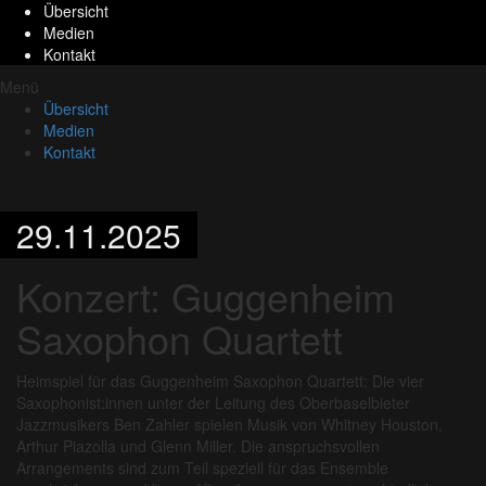
Übersicht
Medien
Kontakt
Menü
Übersicht
Medien
Kontakt
29.11.2025
Konzert: Guggenheim
Saxophon Quartett
Heimspiel für das Guggenheim Saxophon Quartett: Die vier
Saxophonist:innen unter der Leitung des Oberbaselbieter
Jazzmusikers Ben Zahler spielen Musik von Whitney Houston,
Arthur Piazolla und Glenn Miller. Die anspruchsvollen
Arrangements sind zum Teil speziell für das Ensemble