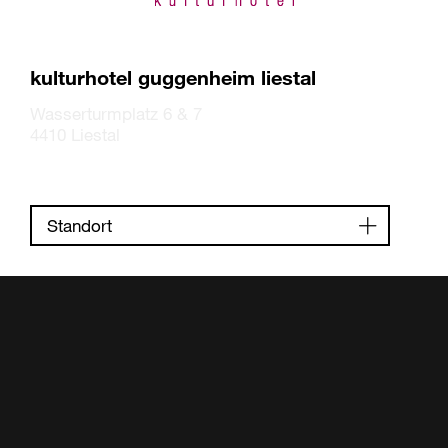
kulturhotel guggenheim liestal
Wasserturmplatz 6 & 7
4410 Liestal
Standort