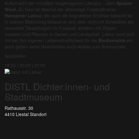
Kulturnacht der mündlich vorgetragenen Literatur – dem
Spoken
Word.
Zu Gast ist diesmal der ehemalige Fussballtrainer
Hanspeter Latour,
der auch als begnadeter Erzähler bekannt ist.
In seinem Bildvortrag befasst er sich aber nicht mit Schwalben als
versuchte Täuschungen im Fussball, sondern mit Vögeln,
Insekten und Pflanzen in Garten und Landschaft. Latour setzt sich
mit der ihm eigenen Leidenschaftlichkeit für die
Biodiversität
ein,
doch geben seine Geschichten auch Anlass zum Schmunzeln.
Spielzeiten
18:00 | 20:00 | 21:00
DISTL Dichter:innen- und
Stadtmuseum
Rathausstr. 30
4410 Liestal
Standort