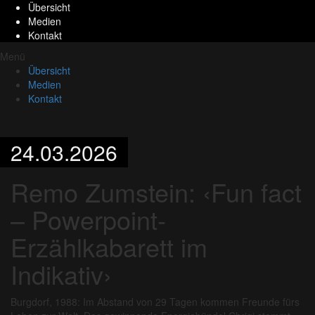
Übersicht
Medien
Kontakt
Menü
Übersicht
Medien
Kontakt
24.03.2026
Remo Zumstein: ‹Fun fact
– Powerpoint-
Erzählkabarett im
Indikativ›
Burgdorf, 1988: Im Abstand von 29 Tagen kommen Freunde fürs