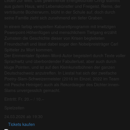
Leben zur Welt. Das gewinnende Energiebündel Chrigi stammt
aus gutem Haus, wird Lebenskünstler und Freigeist. Remo, der
verträumte Bücherwurm, blüht in der Schule auf, doch durch
seine Familie zieht sich zunehmend ein tiefer Graben.
In einem farbig-verspielten Kabarettprogramm mit irrwitzigen
Powerpoint-Höhenflügen und menschlichem Tiefgang erzählt
Zumstein die Geschichte dieser von Krisen begleiteten
Freundschaft und lässt dabei sogar den Nobelpreisträger Carl
Spitteler zu Wort kommen.
Der Emmentaler Spoken-Word-Autor begeistert durch Texte voller
Sprachwitz und überbordender Fabulierlust, aber auch durch
kluge Pointen, und ist auf den Kleinkunstbühnen der ganzen
Deutschschweiz anzutreffen. In Liestal hat sich der zweifache
Poetry-Slam-Schweizermeister (2016 im Einzel, 2022 im Team
mit Pesche Heiniger) auch als Rekordsieger des Dichter:innen-
Slams unvergesslich gemacht.
Eintritt: Fr. 20.– / 10.–
Spielzeiten
24.03.2026 ab 19:30
Tickets kaufen