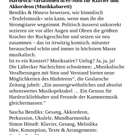
Hardrock-Variationen in es-Moll für Klavier und
Akkordeon (Musikkabarett)
Bendiks & Höness beweisen, wie himmlisch
«Teufelsmusik» sein kann, wenn man ihr die
Stromgitarre wegnimmt. Politisch äusserst unkorrekt
sezieren sie vor aller Augen und Ohren die größten
Kracher der Rockgeschichte und setzen sie neu
zusammen – das ist irrwitzig komisch, mitunter
berauschend schön und immer in höchstem Masse
musikalisch.
Ist es ein Konzert? Musiksatire? Unfug? Ja, ja, ja!
Die Lübecker Nachrichten schwärmen: „Musikalische
Veralberungen mit Sinn und Verstand bieten neue
Möglichkeiten des Hinhörens“, die Goslarsche
Zeitung jubelt: „Ein aussergewöhnliches und absolut
sehenswertes Musikspektakel … Ein Genuss für
Hardrockliebhaber und Freunde der Kammermusik
gleichermassen.”
Sascha Bendiks: Gesang, Akkordeon,
Perkussion, Ukulele, Mundharmonika
Simon Höneß: Klavier, Gesang, Melodika
Idee, Konzeption, Texte & Arrangements: