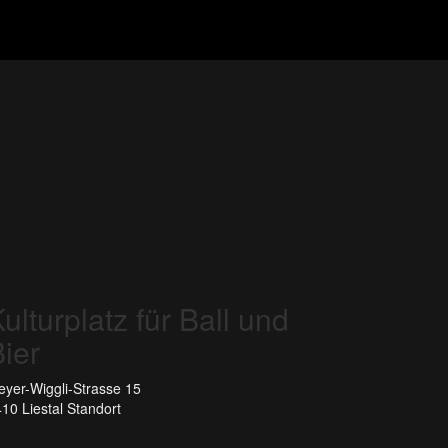
ulturplatz für Ball und
ier
yer-Wiggli-Strasse 15
10 Liestal
Standort