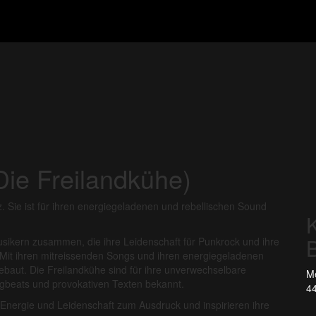
Die Freilandkühe)
 Sie ist für ihren energiegeladenen und rebellischen Sound
K
B
Musikern zusammen, die ihre Leidenschaft für Punkrock und ihre
Mit ihren mitreissenden Songs und ihren energiegeladenen
ebaut. Die Freilandkühe sind für ihre unverwechselbare
Me
ugbeats und provokativen Texten bekannt.
44
Energie und Leidenschaft zum Ausdruck und inspirieren ihre