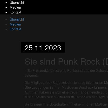
Übersicht
Medien
Kontakt
Übersicht
Medien
Kontakt
25.11.2023
Sie sind Punk Rock (
«Die Freilandkühe» ist eine Punkband aus der Schweiz.
bekannt.
Die Mitglieder der Band setzen sich aus talentierten 
Überzeugungen in ihrer Musik zum Ausdruck bringen. 
Auftritten haben sie sich eine treue Fangemeinde aufg
Mischung aus rauen Gitarrenriffs, schnellen Schlagze
Sie bringen ihre Botschaften mit einem hohen Maß an 