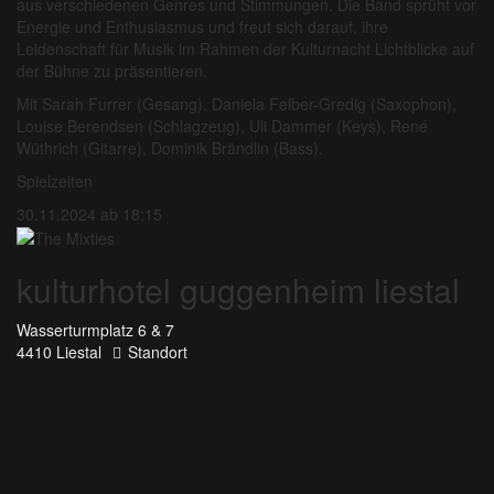
aus verschiedenen Genres und Stimmungen. Die Band sprüht vor
Energie und Enthusiasmus und freut sich darauf, ihre
Leidenschaft für Musik im Rahmen der Kulturnacht Lichtblicke auf
der Bühne zu präsentieren.
Mit Sarah Furrer (Gesang), Daniela Felber-Gredig (Saxophon),
Louise Berendsen (Schlagzeug), Uli Dammer (Keys), René
Wüthrich (Gitarre), Dominik Brändlin (Bass).
Spielzeiten
30.11.2024 ab 18:15
kulturhotel guggenheim liestal
Wasserturmplatz 6 & 7
4410 Liestal
Standort