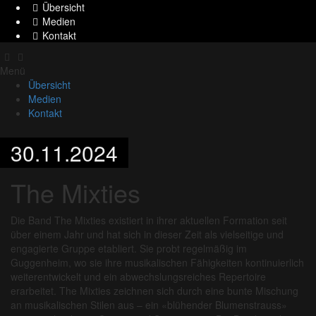
Übersicht
Medien
Kontakt
Menü
Übersicht
Medien
Kontakt
30.11.2024
The Mixties
Die Band The Mixties existiert in ihrer aktuellen Formation seit
über einem Jahr und hat sich in dieser Zeit als vielseitige und
engagierte Gruppe etabliert. Sie probt regelmäßig im
Guggenheim, wo sie ihre musikalischen Fähigkeiten kontinuierlich
weiterentwickelt und ein abwechslungsreiches Repertoire
erarbeitet. The Mixties zeichnen sich durch eine bunte Mischung
an musikalischen Stilen aus – ein «blühender Blumenstrauss»