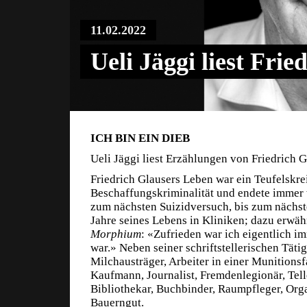
11.02.2022
Ueli Jäggi liest Frie
ICH BIN EIN DIEB
Ueli Jäggi liest Erzählungen von Friedrich G
Friedrich Glausers Leben war ein Teufelskr
Beschaffungskriminalität und endete immer w
zum nächsten Suizidversuch, bis zum nächst
Jahre seines Lebens in Kliniken; dazu erwäh
Morphium
: «Zufrieden war ich eigentlich i
war.» Neben seiner schriftstellerischen Tätig
Milchausträger, Arbeiter in einer Munitionsf
Kaufmann, Journalist, Fremdenlegionär, Tell
Bibliothekar, Buchbinder, Raumpfleger, Orga
Bauerngut.