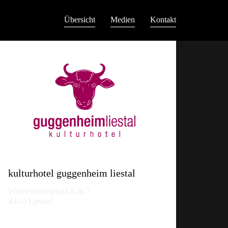
Übersicht
Medien
Kontakt
kulturhotel guggenheim liestal
Wasserturmplatz 6 & 7
4410 Liestal